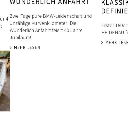
WUNDERLICH ANFAHRT
KLASSI
DEFINI
Zwei Tage pure BMW-Leidenschaft und
ür 4
unzählige Kurvenkilometer: Die
Erster 180er
t
Wunderlich Anfahrt feiert 40 Jahre
HEIDENAU fü
Jubiläum!
MEHR LES
MEHR LESEN