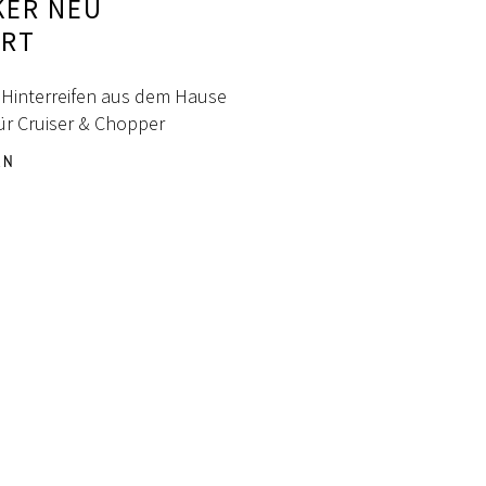
KER NEU
ERT
 Hinterreifen aus dem Hause
r Cruiser & Chopper
EN