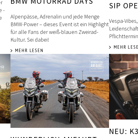
BMW MOTORRAD DAYS
er
SIP OP
 -
Alpenpässe, Adrenalin und jede Menge
e
Vespa-Vibes
BMW-Power – dieses Event ist ein Highlight
Leidenschaft
für alle Fans der weiß-blauen Zweirad-
Pflichttermin
Kultur. Sei dabei!
MEHR LES
MEHR LESEN
NEU: K