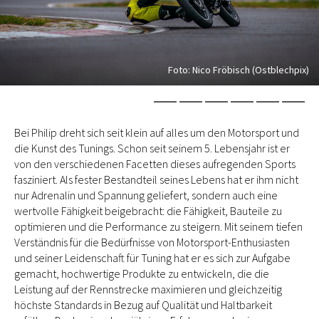
Foto: Nico Fröbisch (Ostblechpix)
Bei Philip dreht sich seit klein auf alles um den Motorsport und
die Kunst des Tunings. Schon seit seinem 5. Lebensjahr ist er
von den verschiedenen Facetten dieses aufregenden Sports
fasziniert. Als fester Bestandteil seines Lebens hat er ihm nicht
nur Adrenalin und Spannung geliefert, sondern auch eine
wertvolle Fähigkeit beigebracht: die Fähigkeit, Bauteile zu
optimieren und die Performance zu steigern. Mit seinem tiefen
Verständnis für die Bedürfnisse von Motorsport-Enthusiasten
und seiner Leidenschaft für Tuning hat er es sich zur Aufgabe
gemacht, hochwertige Produkte zu entwickeln, die die
Leistung auf der Rennstrecke maximieren und gleichzeitig
höchste Standards in Bezug auf Qualität und Haltbarkeit