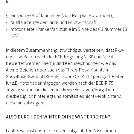
für:
einspurige Kraftfahrzeuge (zum Beispiel Motorräder),
Nutzfahrzeuge der Land- und Forstwirtschaft,
motorisierte Krankenfahrstühle im Sinne des § 2 Nummer 13
FZV.
In diesem Zusammenhang ist wichtig zu verstehen, dass Pkw-
und Lkw-Reifen nach der ECE-Regelung Nr.30 und Nr. 54
bewertet werden. Hierfür sind Kennzeichnungen wie das
Alpine-Zeichen oder auch das Three-Peak-Mountain-
Snowflake-Symbol (3PMSF) in der ECE-R 117 geregelt. Reifen
für z.B. Motorräder hingegen werden nach der ECE-R 75
zugelassen und in dieser sind keine Aussagen/Vorgaben
diesbezüglich hinterlegt und somit ist es nicht verpflichtend
diese aufzubringen.
ALSO DURCH DEN WINTER OHNE WINTERREIFEN?
Laut Gesetz ist das für die oben aufgeführten Ausnahmen